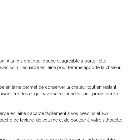
n. À la fois pratique, douce et agréable à porter, elle
vec soin, l'écharpe en laine pour femme apporte la chaleur
pe en laine permet de conserver la chaleur tout en restant
isons froides et qui traverse les années sans jamais perdre
pe en laine s'adapte facilement à vos besoins et aux
touche de texture, de volume et de couleur à votre silhouette
Facile à associer, enveloppante et toujours indispensable