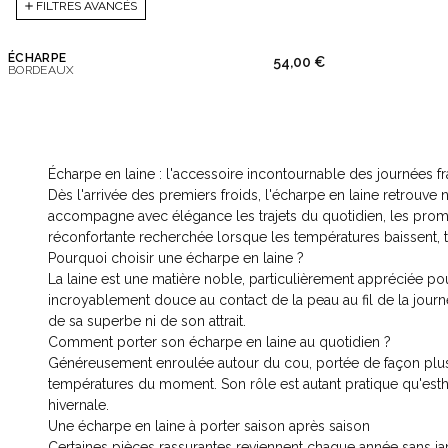
FILTRES AVANCÉS
ÉCHARPE
54,00 €
BORDEAUX
Écharpe en laine : l'accessoire incontournable des journées f
Dès l'arrivée des premiers froids, l'écharpe en laine retrouve 
accompagne avec élégance les trajets du quotidien, les prom
réconfortante recherchée lorsque les températures baissent, tou
Pourquoi choisir une écharpe en laine ?
La laine est une matière noble, particulièrement appréciée pou
incroyablement douce au contact de la peau au fil de la journ
de sa superbe ni de son attrait.
Comment porter son écharpe en laine au quotidien ?
Généreusement enroulée autour du cou, portée de façon plus 
températures du moment. Son rôle est autant pratique qu'esthét
hivernale.
Une écharpe en laine à porter saison après saison
Certaines pièces rassurantes reviennent chaque année sans jam