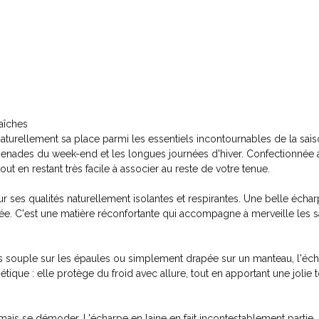
raîches
naturellement sa place parmi les essentiels incontournables de la saiso
enades du week-end et les longues journées d'hiver. Confectionnée a
t en restant très facile à associer au reste de votre tenue.
r ses qualités naturellement isolantes et respirantes. Une belle échar
ée. C'est une matière réconfortante qui accompagne à merveille les sa
souple sur les épaules ou simplement drapée sur un manteau, l'échar
ique : elle protège du froid avec allure, tout en apportant une jolie 
ais se démoder. L'écharpe en laine en fait incontestablement partie. 