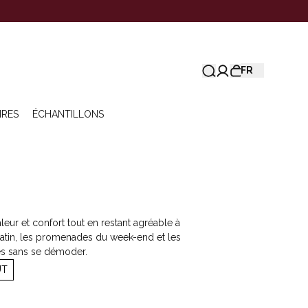
FR
IRES
ÉCHANTILLONS
eur et confort tout en restant agréable à
matin, les promenades du week-end et les
des sans se démoder.
UT