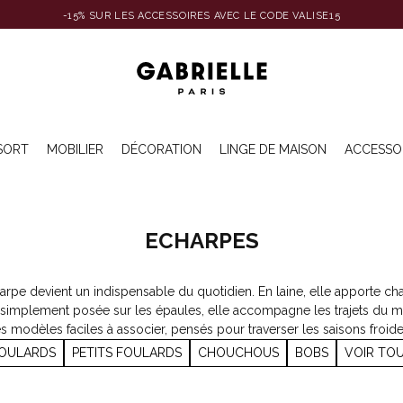
-15% SUR LES ACCESSOIRES AVEC LE CODE VALISE15
SORT
MOBILIER
DÉCORATION
LINGE DE MAISON
ACCESSO
ECHARPES
arpe devient un indispensable du quotidien. En laine, elle apporte chal
u simplement posée sur les épaules, elle accompagne les trajets du 
es modèles faciles à associer, pensés pour traverser les saisons froi
OULARDS
PETITS FOULARDS
CHOUCHOUS
BOBS
VOIR TO