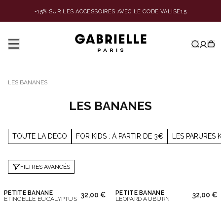
-15% SUR LES ACCESSOIRES AVEC LE CODE VALISE15
LES BANANES
LES BANANES
TOUTE LA DÉCO
FOR KIDS : À PARTIR DE 3€
LES PARURES 
FILTRES AVANCÉS
PETITE BANANE
PETITE BANANE
32,00 €
32,00 €
ETINCELLE EUCALYPTUS
LEOPARD AUBURN