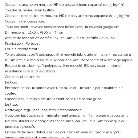
Coussin d’assise en mousse HR de polyuréthane expansé de 35 kg/m³,
couche supérieure en Bultex
Coussins de dossier en mousse HR de polyuréthane expansé de 25 kg/m³
Coussins déhoussables
Tous les modules avec dossier sont livrés avec un coussin 30x50 cm
Dimensions : L250 x P160 x H73 cm
Atelier de fabrication certifié FSC et Carb 2, tissu certifié Oeko-Tex
Fabrication : Portugal
Pour le revêtement :
Toile outdoor : 100% polypropylène recyclé fabriquée en Italie – résistante à
la lumière, à la moisissure, aux acariens, anti-déparlante et à séchage rapide
Bouclette outdoor : 92% polypropylène recyclé, 8% polyester – même
résistance que la toile outdoor
Conseils et entretien
Le bois :
Entretenir chaque année avec une huile ou un vernis pour maintenir la
couleur
Laisser vieillir le bois naturellement pour une patine grise
Le tissu :
Nettoyage régulier à l’aspirateur recommandé
Absorber les liquides immédiatement avec un chiffon propre et absorbant
Ne pas utiliser de détergents concentrés, eau de Javel, ammoniaque ou
produits agressifs
En cas de taches : déhousser les coussins et laver en machine à 30°C
(programme délicat, sans sèche-linge)