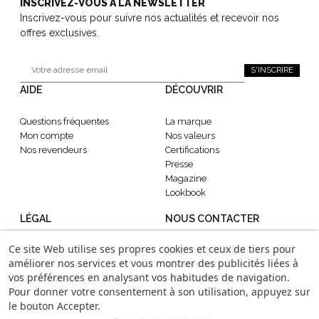
INSCRIVEZ-VOUS À LA NEWSLETTER
Inscrivez-vous pour suivre nos actualités et recevoir nos
offres exclusives.
S'INSCRIRE
AIDE
DÉCOUVRIR
Questions fréquentes
La marque
Mon compte
Nos valeurs
Nos revendeurs
Certifications
Presse
Magazine
Lookbook
LÉGAL
NOUS CONTACTER
Ce site Web utilise ses propres cookies et ceux de tiers pour
CGV
contact@gabrielle-paris.com
améliorer nos services et vous montrer des publicités liées à
Mentions légales
Showroom
: 52 Rue
vos préférences en analysant vos habitudes de navigation.
Confidentialité
Montmartre, 75002 Paris
Pour donner votre consentement à son utilisation, appuyez sur
le bouton Accepter.