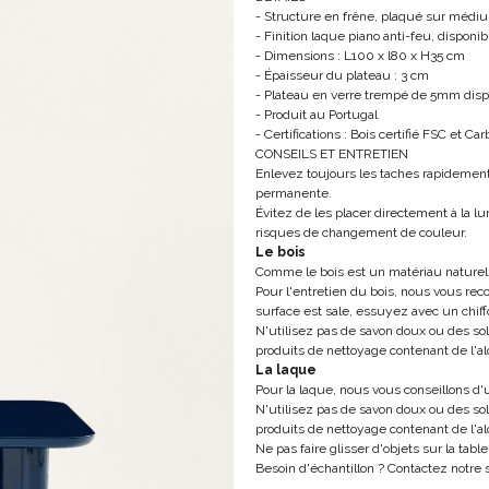
- Structure en frêne, plaqué sur médi
- Finition laque piano anti-feu, dispon
- Dimensions : L100 x l80 x H35 cm
- Épaisseur du plateau : 3 cm
- Plateau en verre trempé de 5mm disp
- Produit au Portugal
- Certifications : Bois certifié FSC et Car
CONSEILS ET ENTRETIEN
Enlevez toujours les taches rapidemen
permanente.
Évitez de les placer directement à la l
risques de changement de couleur.
Le bois
Comme le bois est un matériau naturel,
Pour l'entretien du bois, nous vous re
surface est sale, essuyez avec un chiff
N'utilisez pas de savon doux ou des solv
produits de nettoyage contenant de l'a
La laque
Pour la laque, nous vous conseillons d'u
N'utilisez pas de savon doux ou des solv
produits de nettoyage contenant de l'a
Ne pas faire glisser d'objets sur la tab
Besoin d'échantillon ? Contactez notre 