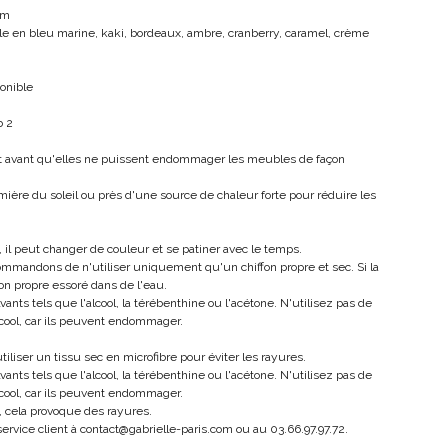
um
ible en bleu marine, kaki, bordeaux, ambre, cranberry, caramel, crème
onible
b 2
t avant qu'elles ne puissent endommager les meubles de façon
umière du soleil ou près d'une source de chaleur forte pour réduire les
 il peut changer de couleur et se patiner avec le temps.
commandons de n'utiliser uniquement qu'un chiffon propre et sec. Si la
on propre essoré dans de l'eau.
ants tels que l'alcool, la térébenthine ou l'acétone. N'utilisez pas de
lcool, car ils peuvent endommager.
tiliser un tissu sec en microfibre pour éviter les rayures.
ants tels que l'alcool, la térébenthine ou l'acétone. N'utilisez pas de
lcool, car ils peuvent endommager.
le, cela provoque des rayures.
service client à contact@gabrielle-paris.com ou au 03.66.97.97.72.