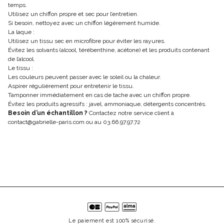
temps.
Utilisez un chiffon propre et sec pour l’entretien.
Si besoin, nettoyez avec un chiffon légèrement humide.
La laque :
Utilisez un tissu sec en microfibre pour éviter les rayures.
Évitez les solvants (alcool, térébenthine, acétone) et les produits contenant
de l’alcool.
Le tissu :
Les couleurs peuvent passer avec le soleil ou la chaleur.
Aspirer régulièrement pour entretenir le tissu.
Tamponner immédiatement en cas de tache avec un chiffon propre.
Évitez les produits agressifs : javel, ammoniaque, détergents concentrés.
Besoin d’un échantillon ?
Contactez notre service client à
contact@gabrielle-paris.com
ou au 03.66.97.97.72
Le paiement est 100% sécurisé.