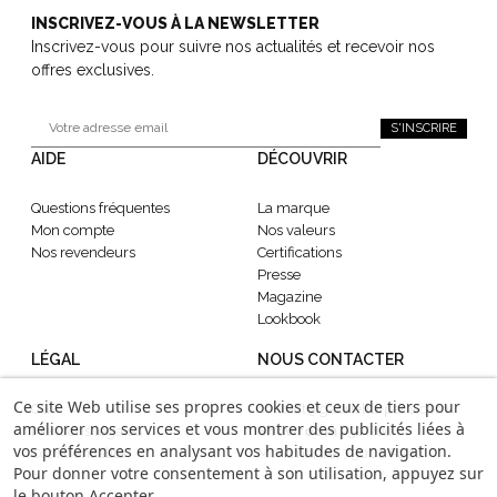
INSCRIVEZ-VOUS À LA NEWSLETTER
Inscrivez-vous pour suivre nos actualités et recevoir nos
offres exclusives.
S'INSCRIRE
AIDE
DÉCOUVRIR
Questions fréquentes
La marque
Mon compte
Nos valeurs
Nos revendeurs
Certifications
Presse
Magazine
Lookbook
LÉGAL
NOUS CONTACTER
Ce site Web utilise ses propres cookies et ceux de tiers pour
CGV
contact@gabrielle-paris.com
améliorer nos services et vous montrer des publicités liées à
Mentions légales
Showroom
: 52 Rue
vos préférences en analysant vos habitudes de navigation.
Confidentialité
Montmartre, 75002 Paris
Pour donner votre consentement à son utilisation, appuyez sur
le bouton Accepter.