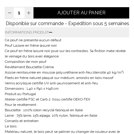
AJOUTER AU PANIER
Disponible sur commande - Expédition sous 5 semaines
INFORMATIONS PRODUIT
Ce pouf ne présente aucun défaut
Pouf Lazare en frêne lasuré noir
Ce pouf en frêne lasuré noir joue sur les contrastes. Sa finition mate révèle
le veinage du bois avec élégance.
Composition de mon pouf
Revêtement Bouclette Crème
Assise rembourrée en mousse polyuréthane anti-feu (densité 40 kg/m³)
Pieds en frêne naturel plaqué sur médium, arrondis en bois massif
Vernis acrylique certifié UV anti-jaunissement et anti-feu
Dimensions : L40 x P40 x H46 cm
Produit au Portugal
Atelier certifié FSC et Carb 2, tissu certifié OEKO-TEX
Pour le revêtement :
Bouclette : 100% coton recyclé fabriqué en Italie
Laine : 75% laine, 15% alpaga, 10% nylon, fabriqué en Italie
Conseils et entretien
Le bois :
Matériau naturel, le bois peut se patiner ou changer de couleur avec le