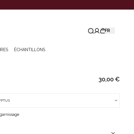
FR
IRES
ÉCHANTILLONS
30,00 €
YPTUS
 garnissage