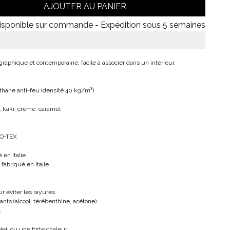
AJOUTER AU PANIER
isponible sur commande - Expédition sous 5 semaines
raphique et contemporaine, facile à associer dans un intérieur.
hane anti-feu (densité 40 kg/m³)
x, kaki, crème, caramel
EKO-TEX
 en Italie
 fabriqué en Italie
ur éviter les rayures.
ants (alcool, térébenthine, acétone).
.
eil ou une forte chaleur.