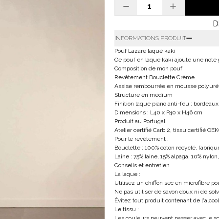
D
INFORMATIONS PRODUIT
Pouf Lazare laqué kaki
Ce pouf en laque kaki ajoute une note g
Composition de mon pouf
Revêtement Bouclette Crème
Assise rembourrée en mousse polyurét
Structure en médium
Finition laque piano anti-feu : bordeau
Dimensions : L40 x P40 x H46 cm
Produit au Portugal
Atelier certifié Carb 2, tissu certifié O
Pour le revêtement :
Bouclette : 100% coton recyclé, fabriqué
Laine : 75% laine, 15% alpaga, 10% nylon,
Conseils et entretien
La laque :
Utilisez un chiffon sec en microfibre po
Ne pas utiliser de savon doux ni de solv
Évitez tout produit contenant de l'alcool
Le tissu :
Les couleurs peuvent passer avec le sol