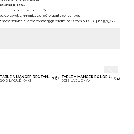
server le tissu.
n tamponnant avec un chiffon propre.
: eau de Javel, ammoniaque, détergents concentrés.
notre service client à
contact@gabrielle-paris.com
ou au 03.66.97.97.72
TABLE À MANGER RECTANGULAIRE JOE
TABLE À MANGER RONDE JOE
TAPIS
0 €
3 650,00 €
3 450,00 
BOIS LAQUÉ KAKI
BOIS LAQUÉ KAKI
IVOIRE