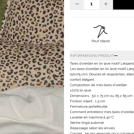
Pouf roland
INFORMATIONS PRODUIT
Taies d’oreiller en lin lavé motif Léopard
Les taies d’oreiller en lin lavé motif L
(50x75 cm). Douces et respirantes, elle
confort élégant.
Composition de mes taies d'oreiller
100% lin lavé
Dimensions : 50 x 75 cm ou 65 x 65 cm
Finition volant : 1,5 cm
Fermeture portefeuille
Comment entretenir mes taies d'oreille
Lavable en machine à 40°C
Sèche-linge autorisé
Repassage selon les envies
Conseil : ne pas repasser pour conserver 