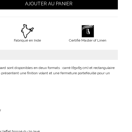
AJOUTER AU PANIER
Fabriqué en Inde
Certifié Master of Linen
éopard sont disponibles en deux formats : carré (65x65 cm) et rectangulaire
s présentent une finition volant et une fermeture portefeuille pour un
r
l’effet froissé du lin lavé