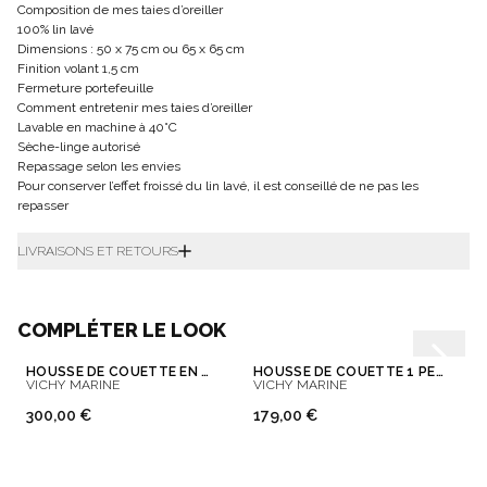
Composition de mes taies d’oreiller
100% lin lavé
Dimensions : 50 x 75 cm ou 65 x 65 cm
Finition volant 1,5 cm
Fermeture portefeuille
Comment entretenir mes taies d’oreiller
Lavable en machine à 40°C
Sèche-linge autorisé
Repassage selon les envies
Pour conserver l’effet froissé du lin lavé, il est conseillé de ne pas les
repasser
LIVRAISONS ET RETOURS
COMPLÉTER LE LOOK
HOUSSE DE COUETTE EN LIN LAVÉ
HOUSSE DE COUETTE 1 PERSONNE EN LIN LAVÉ
VICHY MARINE
VICHY MARINE
300,00 €
179,00 €