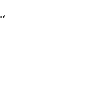
0 €
r ce message