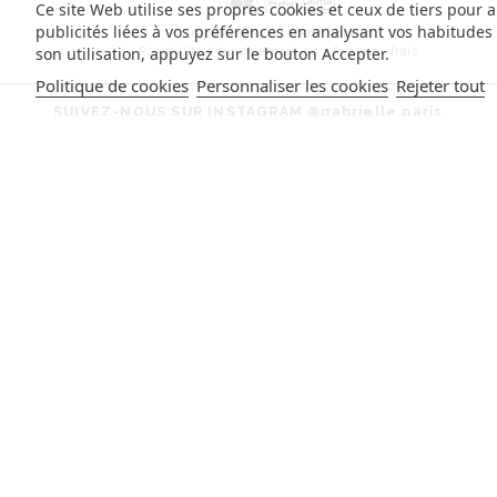
Ce site Web utilise ses propres cookies et ceux de tiers pour 
publicités liées à vos préférences en analysant vos habitude
Le paiement est 100% sécurisé.
son utilisation, appuyez sur le bouton Accepter.
Possibilité d'un paiement en 3 fois sans frais.
Politique de cookies
Personnaliser les cookies
Rejeter tout
SUIVEZ-NOUS SUR INSTAGRAM
@gabrielle.paris
INSCRIVEZ-VOUS À LA NEWSLETTER
Inscrivez-vous pour suivre nos actualités et recevoir nos offre
exclusives.
S'INSCR