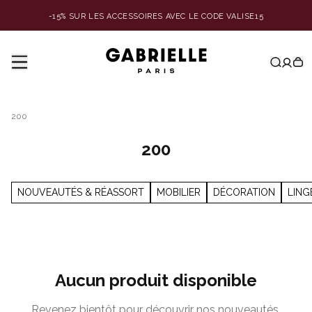
-15% SUR LES ACCESSOIRES AVEC LE CODE VALISE15
200
200
NOUVEAUTÉS & RÉASSORT
MOBILIER
DÉCORATION
LING
Aucun produit disponible
Revenez bientôt pour découvrir nos nouveautés.