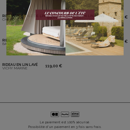
RIDEAU EN VOILE DE LIN
RIDEAU EN LIN ÉPAIS
99,00 €
199,00 €
CHEVRON MILK
RAYURES CORDE
RIDEAU EN LIN LAVÉ
RIDEAU EN LIN ÉPAIS
155,00 €
189,00 €
BASTIDE MOKA
NATUREL
Ne plus afficher ce message
RIDEAU EN LIN LAVÉ
119,00 €
VICHY MARINE
Le paiement est 100% sécurisé.
Possibilité d'un paiement en 3 fois sans frais.