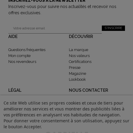
INSCRIVEZ-VOUS À LA NEWSLETTER
Inscrivez-vous pour suivre nos actualités et recevoir nos
offres exclusives.
S'INSCRIRE
AIDE
DÉCOUVRIR
Questions fréquentes
La marque
Mon compte
Nos valeurs
Nos revendeurs
Certifications
Presse
Magazine
Lookbook
LÉGAL
NOUS CONTACTER
Ce site Web utilise ses propres cookies et ceux de tiers pour
CGV
contact@gabrielle-paris.com
améliorer nos services et vous montrer des publicités liées à
Mentions légales
Showroom
: 52 Rue
vos préférences en analysant vos habitudes de navigation.
Confidentialité
Montmartre, 75002 Paris
Pour donner votre consentement à son utilisation, appuyez sur
le bouton Accepter.