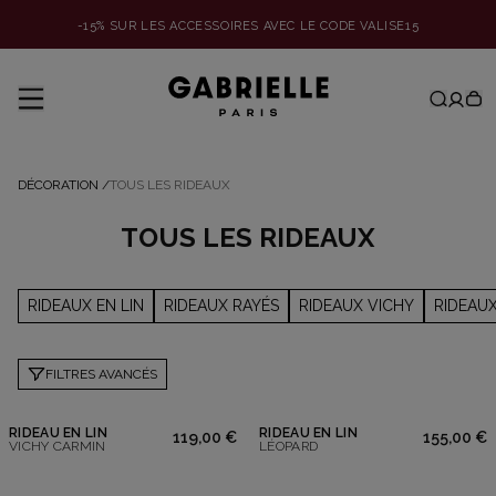
-15% SUR LES ACCESSOIRES AVEC LE CODE VALISE15
DÉCORATION
/
TOUS LES RIDEAUX
TOUS LES RIDEAUX
RIDEAUX EN LIN
RIDEAUX RAYÉS
RIDEAUX VICHY
RIDEAUX
FILTRES AVANCÉS
RIDEAU EN LIN
RIDEAU EN LIN
119,00 €
155,00 €
VICHY CARMIN
LÉOPARD