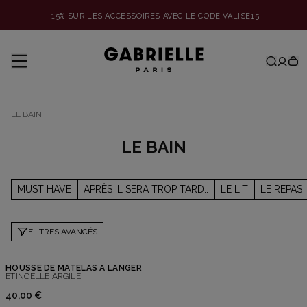
-15% SUR LES ACCESSOIRES AVEC LE CODE VALISE15
LE BAIN
LE BAIN
MUST HAVE
APRÈS IL SERA TROP TARD..
LE LIT
LE REPAS
FILTRES AVANCÉS
HOUSSE DE MATELAS A LANGER
ETINCELLE ARGILE
40,00 €