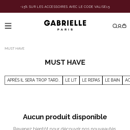
-15% SUR LES ACCESSOIRES AVEC LE CODE VALISE15
MUST HAVE
MUST HAVE
APRÈS IL SERA TROP TARD..
LE LIT
LE REPAS
LE BAIN
AC
Aucun produit disponible
Revenez bientôt pour découvrir nos nouveautés.