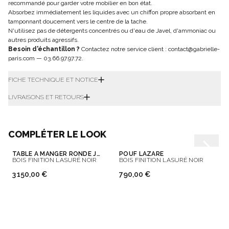
recommandé pour garder votre mobilier en bon état.
Absorbez immédiatement les liquides avec un chiffon propre absorbant en
tamponnant doucement vers le centre de la tache.
N'utilisez pas de détergents concentrés ou d'eau de Javel, d'ammoniac ou
autres produits agressifs.
Besoin d'échantillon ?
Contactez notre service client :
contact@gabrielle-
paris.com
—
03.66.97.97.72
.
FICHE TECHNIQUE ET NOTICE
LIVRAISONS ET RETOURS
COMPLÉTER LE LOOK
TABLE À MANGER RONDE JOE
POUF LAZARE
BOIS FINITION LASURÉ NOIR
BOIS FINITION LASURÉ NOIR
3 150,00 €
790,00 €