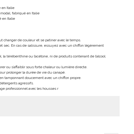
en Italie
modal, fabriqué en Italie
 en Italie
eut changer de couleur et se patiner avec le temps.
et sec. En cas de salissure, essuyez avec un chiffon légèrement
, la térébenthine ou l’acétone, ni de produits contenant de l’alcool.
er ou s’affaiblir sous forte chaleur ou lumière directe.
our prolonger la durée de vie du canapé.
en tamponnant doucement avec un chiffon propre.
 détergents agressifs.
age professionnel avec les housses r