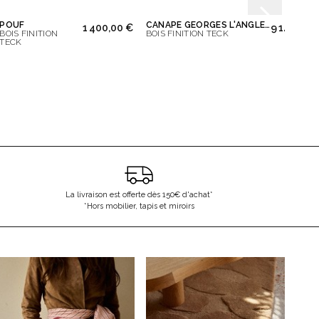
POUF
CANAPÉ GEORGES L'ANGLE 5 PLACES
CHAIS
1 400,00 €
9 140,00 
BOIS FINITION
BOIS FINITION TECK
BOIS 
TECK
La livraison est offerte dès 150€ d'achat*
*Hors mobilier, tapis et miroirs