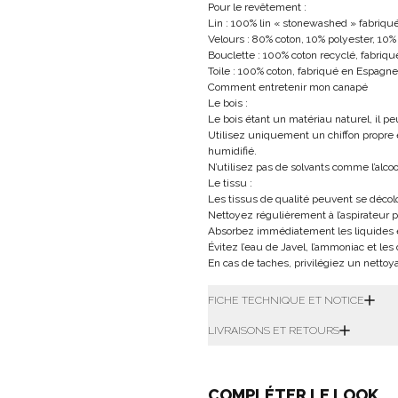
Pour le revêtement :
Lin : 100% lin « stonewashed » fabriqué 
Velours : 80% coton, 10% polyester, 10% 
Bouclette : 100% coton recyclé, fabriqué
Toile : 100% coton, fabriqué en Espagne
Comment entretenir mon canapé
Le bois :
Le bois étant un matériau naturel, il p
Utilisez uniquement un chiffon propre 
humidifié.
N’utilisez pas de solvants comme l’alcool
Le tissu :
Les tissus de qualité peuvent se décolor
Nettoyez régulièrement à l’aspirateur p
Absorbez immédiatement les liquides 
Évitez l’eau de Javel, l’ammoniac et les
En cas de taches, privilégiez un nettoy
FICHE TECHNIQUE ET NOTICE
LIVRAISONS ET RETOURS
COMPLÉTER LE LOOK