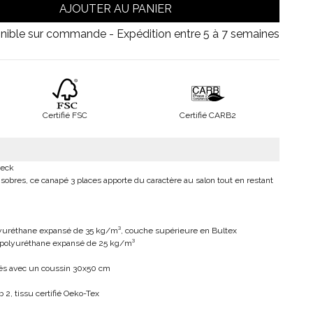
AJOUTER AU PANIER
nible sur commande - Expédition entre 5 à 7 semaines
Certifié FSC
Certifié CARB2
teck
 sobres, ce canapé 3 places apporte du caractère au salon tout en restant
yuréthane expansé de 35 kg/m³, couche supérieure en Bultex
 polyuréthane expansé de 25 kg/m³
vrés avec un coussin 30x50 cm
b 2, tissu certifié Oeko-Tex