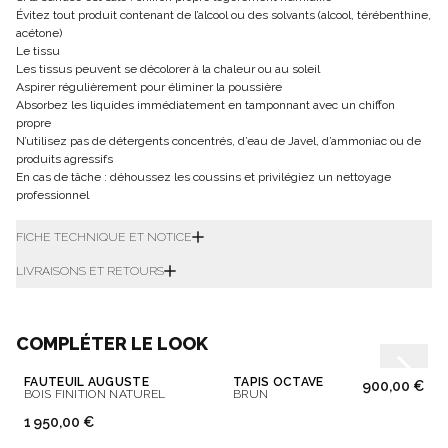
Évitez tout produit contenant de l’alcool ou des solvants (alcool, térébenthine,
acétone)
Le tissu
Les tissus peuvent se décolorer à la chaleur ou au soleil
Aspirer régulièrement pour éliminer la poussière
Absorbez les liquides immédiatement en tamponnant avec un chiffon
propre
N’utilisez pas de détergents concentrés, d’eau de Javel, d’ammoniac ou de
produits agressifs
En cas de tâche : déhoussez les coussins et privilégiez un nettoyage
professionnel
FICHE TECHNIQUE ET NOTICE
LIVRAISONS ET RETOURS
COMPLÉTER LE LOOK
FAUTEUIL AUGUSTE
TAPIS OCTAVE
900,00 €
BOIS FINITION NATUREL
BRUN
1 950,00 €