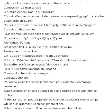
optimiser les espaces sans compromettre le confort.
Composition de mon canapé
Structure en teck plaqué sur médium
Coussin d’assise : mousse HR de polyuréthane expansé 35 kg/m³ + couche
supérieure en Bultex
Coussins de dossier : mousse HR de polyuréthane expansé 25 kg/m³
Coussins déhoussables
Tous les modules avec dossier sont livrés avec un coussin 30x50 cm
Dimensions : L250 x l162,5 x P92,5 x H73 cm
Fabrication : Portugal
Atelier certifié FSC & CARB2, tissu certifié Oeko-Tex
Revêtements disponibles
Lin : 100% lin « stonewashed », fabriqué en Italie
Velours : 80% coton, 10% polyester, 10% modal, fabriqué en Italie
Bouclette : 100% coton recyclé, fabriqué en Italie
Toile : 100% coton, fabriqué en Espagne
Comment entretenir mon canapé
Conseils généraux
Retirez toujours les tâches rapidement pour éviter tout dommage
permanent
Évitez l’exposition directe au soleil ou à une source de chaleur intense
Le bois
Matériau naturel : peut se patiner ou changer de couleur avec le temps
Utilisez uniquement un chiffon propre et sec
Si la surface est sale : chiffon propre légèrement humidifié