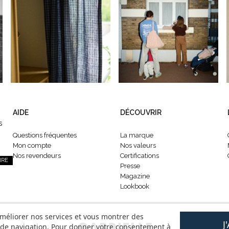
AIDE
DÉCOUVRIR
s
Questions fréquentes
La marque
Mon compte
Nos valeurs
Nos revendeurs
Certifications
IRE
Presse
Magazine
Lookbook
améliorer nos services et vous montrer des
J
s de navigation. Pour donner votre consentement à