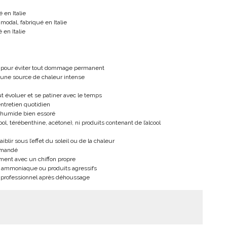
 en Italie
modal, fabriqué en Italie
 en Italie
t pour éviter tout dommage permanent
 à une source de chaleur intense
t évoluer et se patiner avec le temps
entretien quotidien
n humide bien essoré
cool, térébenthine, acétone), ni produits contenant de l’alcool
iblir sous l’effet du soleil ou de la chaleur
ommandé
ment avec un chiffon propre
l, ammoniaque ou produits agressifs
e professionnel après déhoussage