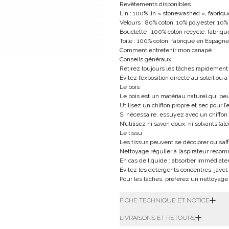
Revêtements disponibles
Lin : 100% lin « stonewashed », fabriqué
Velours : 80% coton, 10% polyester, 10% 
Bouclette : 100% coton recyclé, fabriqué
Toile : 100% coton, fabriqué en Espagne
Comment entretenir mon canapé
Conseils généraux
Retirez toujours les tâches rapidemen
Évitez l’exposition directe au soleil ou
Le bois
Le bois est un matériau naturel qui peu
Utilisez un chiffon propre et sec pour l’
Si nécessaire, essuyez avec un chiffo
N’utilisez ni savon doux, ni solvants (al
Le tissu
Les tissus peuvent se décolorer ou s’affa
Nettoyage régulier à l’aspirateur rec
En cas de liquide : absorber immédiate
Évitez les détergents concentrés, jave
Pour les tâches, préférez un nettoyag
FICHE TECHNIQUE ET NOTICE
LIVRAISONS ET RETOURS