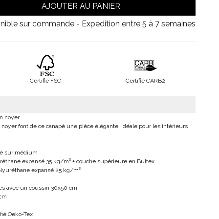
AJOUTER AU PANIER
nible sur commande - Expédition entre 5 à 7 semaines
Certifié FSC
Certifié CARB2
on noyer
on noyer font de ce canapé une pièce élégante, idéale pour les intérieurs
qué sur médium
uréthane expansé 35 kg/m³ + couche supérieure en Bultex
olyuréthane expansé 25 kg/m³
vrés avec un coussin 30x50 cm
 cm
ifié Oeko-Tex