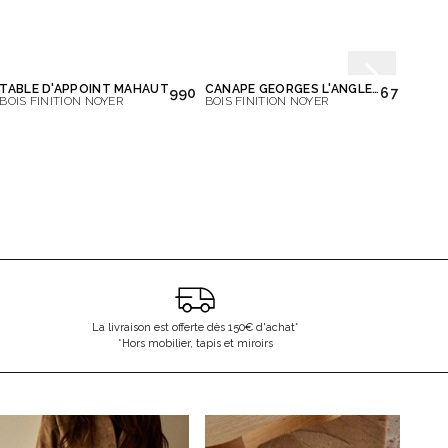
TABLE D'APPOINT MAHAUT
CANAPÉ GEORGES L'ANGLE 4 PLACES
CHAIS
990,00 €
6 700,00 
BOIS FINITION NOYER
BOIS FINITION NOYER
BOIS 
La livraison est offerte dès 150€ d'achat*
*Hors mobilier, tapis et miroirs