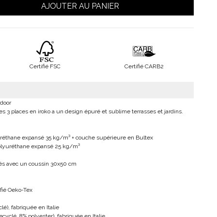
AJOUTER AU PANIER
Certifié FSC
Certifié CARB2
tdoor
es 3 places en iroko a un design épuré et sublime terrasses et jardins.
uréthane expansé 35 kg/m³ + couche supérieure en Bultex
olyuréthane expansé 25 kg/m³
vrés avec un coussin 30x50 cm
ifié Oeko-Tex
é), fabriquée en Italie
cyclé, 8% polyester), fabriquée en Italie