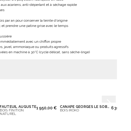
, aux acariens, anti-déperlant et à séchage rapide
ges
is par an pour conserver la teinte d'origine
nt et prendre une patine grise avec le temps
oussière
 immédiatement avec un chiffon propre
és, javel, ammoniaque ou produits agressifs
vées en machine à 30°C (cycle délicat, sans sèche-linge)
FAUTEUIL AUGUSTE
CANAPÉ GEORGES LE SOBRE 2 PLACES
1 950,00 €
6 300,00 
BOIS FINITION
BOIS IROKO
BOIS 
NATUREL