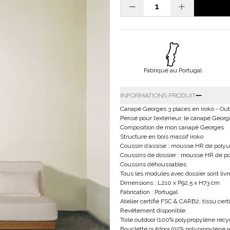
Fabriqué au Portugal
INFORMATIONS PRODUIT
Canapé Georges 3 places en iroko - Ou
Pensé pour l’extérieur, le canapé Georg
Composition de mon canapé Georges
Structure en bois massif iroko
Coussin d’assise : mousse HR de poly
Coussins de dossier : mousse HR de p
Coussins déhoussables
Tous les modules avec dossier sont li
Dimensions : L210 x P92,5 x H73 cm
Fabrication : Portugal
Atelier certifié FSC & CARB2, tissu cert
Revêtement disponible
Toile outdoor (100% polypropylène recycl
Bouclette outdoor (92% polypropylène re