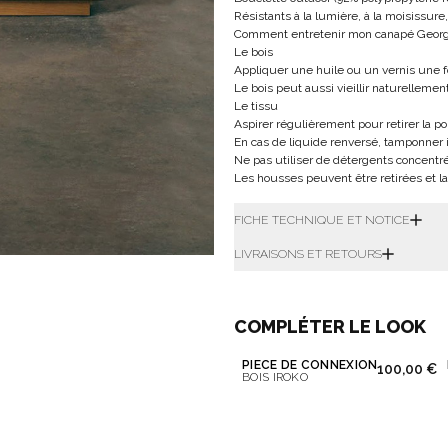
Résistants à la lumière, à la moisissure
Comment entretenir mon canapé Geor
Le bois
Appliquer une huile ou un vernis une fo
Le bois peut aussi vieillir naturelleme
Le tissu
Aspirer régulièrement pour retirer la p
En cas de liquide renversé, tamponner
Ne pas utiliser de détergents concentr
Les housses peuvent être retirées et la
FICHE TECHNIQUE ET NOTICE
LIVRAISONS ET RETOURS
COMPLÉTER LE LOOK
PIÈCE DE CONNEXION
100,00 €
BOIS IROKO