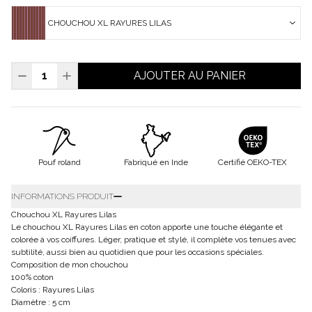
CHOUCHOU XL RAYURES LILAS
AJOUTER AU PANIER
Pouf roland
Fabriqué en Inde
Certifié OEKO-TEX
INFORMATIONS PRODUIT
Chouchou XL Rayures Lilas
Le chouchou XL Rayures Lilas en coton apporte une touche élégante et
colorée à vos coiffures. Léger, pratique et stylé, il complète vos tenues avec
subtilité, aussi bien au quotidien que pour les occasions spéciales.
Composition de mon chouchou
100% coton
Coloris : Rayures Lilas
Diamètre : 5 cm