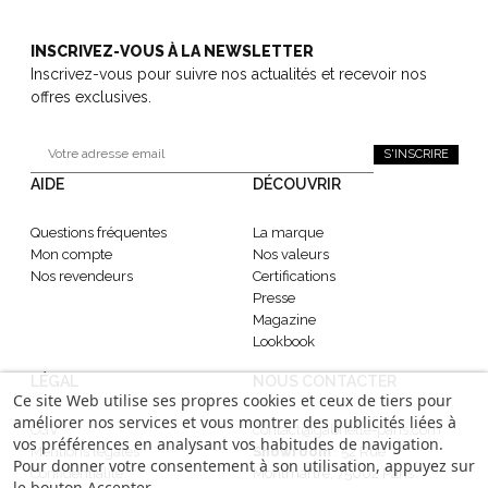
INSCRIVEZ-VOUS À LA NEWSLETTER
Inscrivez-vous pour suivre nos actualités et recevoir nos
offres exclusives.
S'INSCRIRE
AIDE
DÉCOUVRIR
Questions fréquentes
La marque
Mon compte
Nos valeurs
Nos revendeurs
Certifications
Presse
Magazine
Lookbook
LÉGAL
NOUS CONTACTER
Ce site Web utilise ses propres cookies et ceux de tiers pour
améliorer nos services et vous montrer des publicités liées à
CGV
contact@gabrielle-paris.com
vos préférences en analysant vos habitudes de navigation.
Mentions légales
Showroom
: 52 Rue
Pour donner votre consentement à son utilisation, appuyez sur
Confidentialité
Montmartre, 75002 Paris
le bouton Accepter.