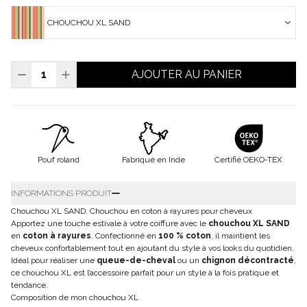
CHOUCHOU XL SAND
AJOUTER AU PANIER
Pouf roland
Fabriqué en Inde
Certifié OEKO-TEX
INFORMATIONS PRODUIT
Chouchou XL SAND, Chouchou en coton à rayures pour cheveux
Apportez une touche estivale à votre coiffure avec le
chouchou XL SAND
en
coton à rayures
. Confectionné en
100 % coton
, il maintient les
cheveux confortablement tout en ajoutant du style à vos looks du quotidien.
Idéal pour réaliser une
queue-de-cheval
ou un
chignon décontracté
,
ce chouchou XL est l’accessoire parfait pour un style à la fois pratique et
tendance.
Composition de mon chouchou XL