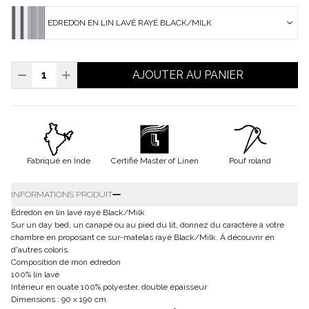
EDREDON EN LIN LAVÉ RAYÉ BLACK/MILK
AJOUTER AU PANIER
Fabriqué en Inde
Certifié Master of Linen
Pouf roland
INFORMATIONS PRODUIT
Édredon en lin lavé rayé Black/Milk
Sur un day bed, un canapé ou au pied du lit, donnez du caractère à votre
chambre en proposant ce sur-matelas rayé Black/Milk. À découvrir en
d'autres coloris.
Composition de mon édredon
100% lin lavé
Intérieur en ouate 100% polyester, double épaisseur
Dimensions : 90 x 190 cm