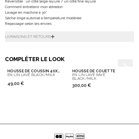
Réversible : un côté large rayure / un côté fine rayure
Comment entretenir mon édredon
Lavage en machine à 30°
Sèche-linge autorisé à température modérée
Repassage selon les envies
LIVRAISONS ET RETOURS
COMPLÉTER LE LOOK
HOUSSE DE COUSSIN 40X65 CM
HOUSSE DE COUETTE
EN LIN LAVÉ BLACK/MILK
EN LIN LAVÉ RAYÉ
BLACK/MILK
49,00 €
300,00 €