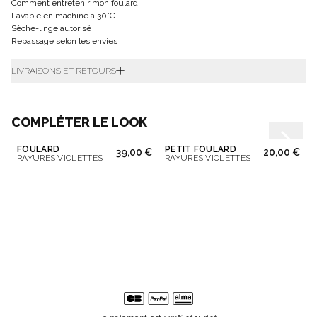
Comment entretenir mon foulard
Lavable en machine à 30°C
Sèche-linge autorisé
Repassage selon les envies
LIVRAISONS ET RETOURS
COMPLÉTER LE LOOK
FOULARD
PETIT FOULARD
39,00 €
20,00 €
RAYURES VIOLETTES
RAYURES VIOLETTES