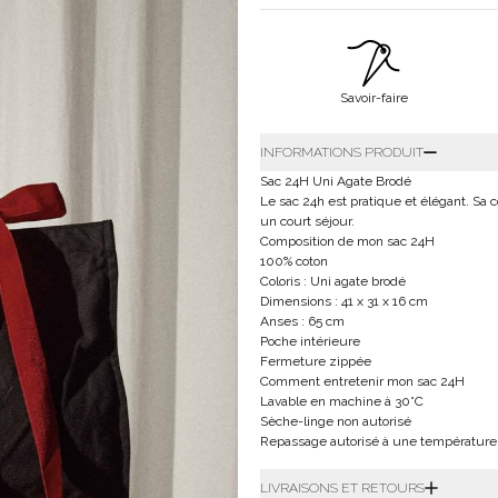
Savoir-faire
INFORMATIONS PRODUIT
Sac 24H Uni Agate Brodé
Le sac 24h est pratique et élégant. Sa c
un court séjour.
Composition de mon sac 24H
100% coton
Coloris : Uni agate brodé
Dimensions : 41 x 31 x 16 cm
Anses : 65 cm
Poche intérieure
Fermeture zippée
Comment entretenir mon sac 24H
Lavable en machine à 30°C
Sèche-linge non autorisé
Repassage autorisé à une température
LIVRAISONS ET RETOURS