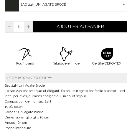
SAC 24H UNI AGATE BRODÉ
AJOUTER AU PANIER
Pouf roland
Fabriqué en Inde
Certifié OEKO-TEX
INFORMATIONS PRODUIT
Sac 24H Uni Agate Brodé
Le sac 24h est pratique et élégant. Sa couleur agate est facile à porter. Il est
idéal pour vos journées chargée ou un court séjour.
Composition de mon sac 24H
100% coton
Coloris : Uni agate brodé
Dimensions : 41 x 31 x 16 cm
Anses : 65 cm
Poche intérieure