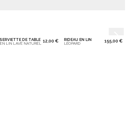
SERVIETTE DE TABLE
RIDEAU EN LIN
SERVI
12,00 €
155,00 €
EN LIN LAVÉ NATUREL
LÉOPARD
LÉOPA