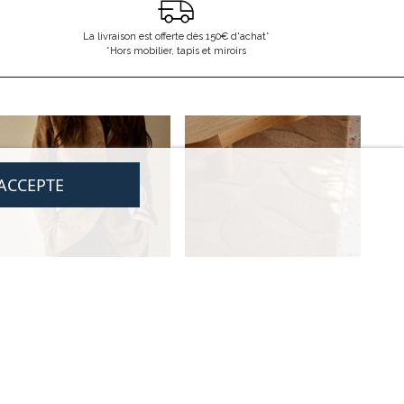
La livraison est offerte dès 150€ d'achat*
*Hors mobilier, tapis et miroirs
'ACCEPTE
LÉGAL
NOUS CONTACTER
CGV
contact@gabrielle-paris.com
Mentions légales
Showroom
: 52 Rue