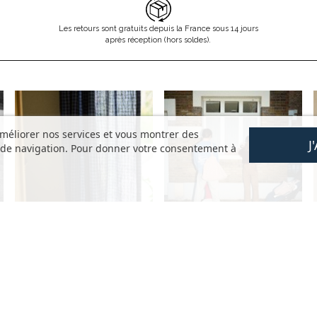
Les retours sont gratuits depuis la France sous 14 jours
après réception (hors soldes).
améliorer nos services et vous montrer des
J
s de navigation. Pour donner votre consentement à
AIDE
DÉCOUVRIR
s
Questions fréquentes
La marque
Mon compte
Nos valeurs