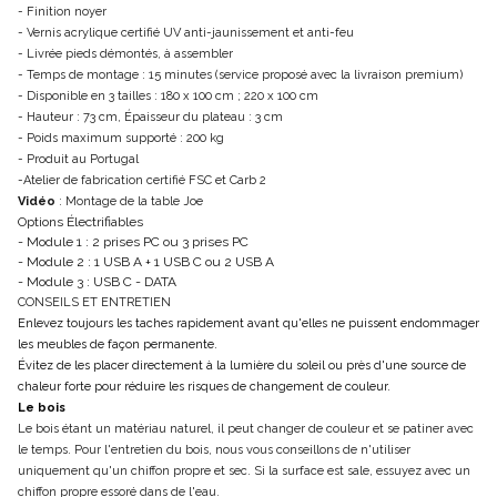
- Finition noyer
- Vernis acrylique certifié UV anti-jaunissement et anti-feu
- Livrée pieds démontés, à assembler
- Temps de montage : 15 minutes (service proposé avec la livraison premium)
- Disponible en 3 tailles : 180 x 100 cm ; 220 x 100 cm
- Hauteur : 73 cm, Épaisseur du plateau : 3 cm
- Poids maximum supporté : 200 kg
- Produit au Portugal
-Atelier de fabrication certifié FSC et Carb 2
Vidéo
: Montage de la table Joe
Options Électrifiables
- Module 1 : 2 prises PC ou 3 prises PC
- Module 2 : 1 USB A + 1 USB C ou 2 USB A
- Module 3 : USB C - DATA
CONSEILS ET ENTRETIEN
Enlevez toujours les taches rapidement avant qu'elles ne puissent endommager
les meubles de façon permanente.
Évitez de les placer directement à la lumière du soleil ou près d'une source de
chaleur forte pour réduire les risques de changement de couleur.
Le bois
Le bois étant un matériau naturel, il peut changer de couleur et se patiner avec
le temps. Pour l'entretien du bois, nous vous conseillons de n'utiliser
uniquement qu'un chiffon propre et sec. Si la surface est sale, essuyez avec un
chiffon propre essoré dans de l'eau.