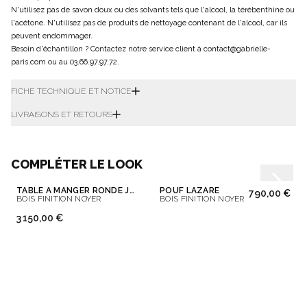
N'utilisez pas de savon doux ou des solvants tels que l'alcool, la térébenthine ou
l'acétone. N'utilisez pas de produits de nettoyage contenant de l'alcool, car ils
peuvent endommager.
Besoin d'échantillon ? Contactez notre service client à contact@gabrielle-
paris.com ou au 03.66.97.97.72.
FICHE TECHNIQUE ET NOTICE
LIVRAISONS ET RETOURS
COMPLÉTER LE LOOK
TABLE À MANGER RONDE JOE
POUF LAZARE
790,00 €
BOIS FINITION NOYER
BOIS FINITION NOYER
3 150,00 €