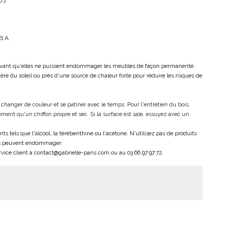
b 2
SB A
 avant qu'elles ne puissent endommager les meubles de façon permanente.
ère du soleil ou près d'une source de chaleur forte pour réduire les risques de
 changer de couleur et se patiner avec le temps. Pour l'entretien du bois,
ement qu'un chiffon propre et sec. Si la surface est sale, essuyez avec un
ts tels que l'alcool, la térébenthine ou l'acétone. N'utilisez pas de produits
ils peuvent endommager.
rvice client à contact@gabrielle-paris.com ou au 03.66.97.97.72.