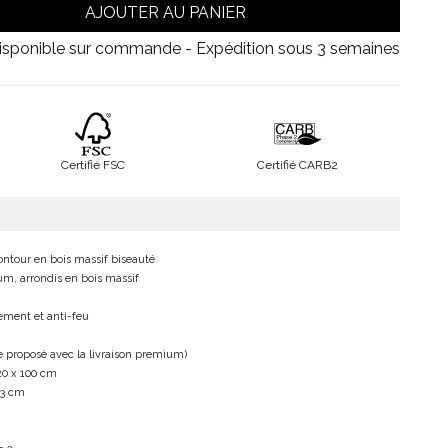
AJOUTER AU PANIER
isponible sur commande - Expédition sous 3 semaines
Certifié FSC
Certifié CARB2
ntour en bois massif biseauté
um, arrondis en bois massif
sement et anti-feu
 proposé avec la livraison premium)
220 x 100 cm
 3 cm