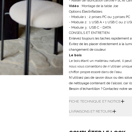
- Atelier de fabrication certifié FSC et Car
Vidéo
: Montage de la table Joe
Options Électrifiables
- Module 1 : 2 prises PC ou 3 prises PC
- Module 2 : 1 USB A + 1 USB C ou 2 U
- Module 3 : USB C - DATA
CONSEILS ET ENTRETIEN
Enlevez toujours les taches rapidement
Évitez de les placer directement à la lumi
changement de couleur.
Le bois
Le bois étant un matériau naturel, il peut
nous vous conseillons de n'utiliser uniqu
chiffon propre essoré dans de l'eau.
N'utilisez pas de savon doux ou des solvan
de nettoyage contenant de l'alcool, car 
Besoin d'échantillon ? Contactez notre se
FICHE TECHNIQUE ET NOTICE
LIVRAISONS ET RETOURS