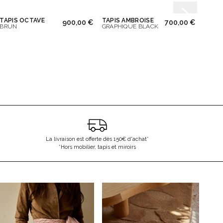
TAPIS OCTAVE
TAPIS AMBROISE
CHAIS
0,00 €
900,00 €
700,00 €
BRUN
GRAPHIQUE BLACK
BOIS F
LASUR
La livraison est offerte dès 150€ d'achat*
*Hors mobilier, tapis et miroirs