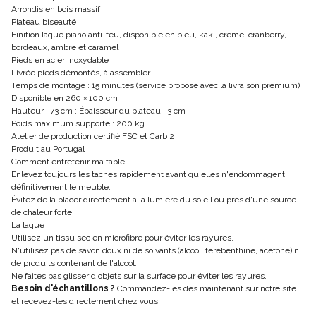
Arrondis en bois massif
Plateau biseauté
Finition laque piano anti-feu, disponible en bleu, kaki, crème, cranberry,
bordeaux, ambre et caramel
Pieds en acier inoxydable
Livrée pieds démontés, à assembler
Temps de montage : 15 minutes (service proposé avec la livraison premium)
Disponible en 260 × 100 cm
Hauteur : 73 cm ; Épaisseur du plateau : 3 cm
Poids maximum supporté : 200 kg
Atelier de production certifié FSC et Carb 2
Produit au Portugal
Comment entretenir ma table
Enlevez toujours les taches rapidement avant qu'elles n'endommagent
définitivement le meuble.
Évitez de la placer directement à la lumière du soleil ou près d'une source
de chaleur forte.
La laque
Utilisez un tissu sec en microfibre pour éviter les rayures.
N'utilisez pas de savon doux ni de solvants (alcool, térébenthine, acétone) ni
de produits contenant de l'alcool.
Ne faites pas glisser d'objets sur la surface pour éviter les rayures.
Besoin d'échantillons ?
Commandez-les dès maintenant sur notre site
et recevez-les directement chez vous.