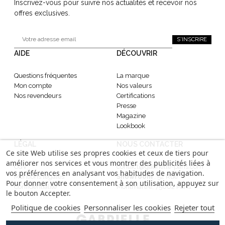
Inscrivez-vous pour suivre nos actualités et recevoir nos
offres exclusives.
S'INSCRIRE
AIDE
DÉCOUVRIR
Questions fréquentes
La marque
Mon compte
Nos valeurs
Nos revendeurs
Certifications
Presse
Magazine
Lookbook
LÉGAL
NOUS CONTACTER
Ce site Web utilise ses propres cookies et ceux de tiers pour
améliorer nos services et vous montrer des publicités liées à
CGV
contact@gabrielle-paris.com
vos préférences en analysant vos habitudes de navigation.
Mentions légales
Showroom
: 52 Rue
Pour donner votre consentement à son utilisation, appuyez sur
Confidentialité
Montmartre, 75002 Paris
le bouton Accepter.
Politique de cookies
Personnaliser les cookies
Rejeter tout