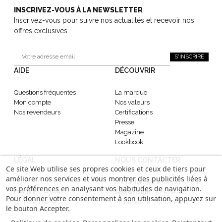
INSCRIVEZ-VOUS À LA NEWSLETTER
Inscrivez-vous pour suivre nos actualités et recevoir nos
offres exclusives.
S'INSCRIRE
AIDE
DÉCOUVRIR
Questions fréquentes
La marque
Mon compte
Nos valeurs
Nos revendeurs
Certifications
Presse
Magazine
Lookbook
LÉGAL
NOUS CONTACTER
Ce site Web utilise ses propres cookies et ceux de tiers pour
améliorer nos services et vous montrer des publicités liées à
CGV
contact@gabrielle-paris.com
vos préférences en analysant vos habitudes de navigation.
Mentions légales
Showroom
: 52 Rue
Pour donner votre consentement à son utilisation, appuyez sur
Confidentialité
Montmartre, 75002 Paris
le bouton Accepter.