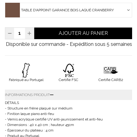
TABLE D'APPOINT GARANCE BOIS LAQUÉ CRANBERRY
AJOUTER AU PANIER
Disponible sur commande - Expédition sous 5 semaines
Fabriqué au Portugal
Certifié FSC
Certifié CARB2
INFORMATIONS PRODUIT
DÉTAILS
- Structure en frêne plaqué sur médium
- Finition laque piano anti-feu
- Vernis acrylique certifié UV anti-jaunissement et anti-feu
- Dimensions : 40 x 40 cm ; hauteur 45cm
- Épaisseur du plateau : 4 cm
- Produit au Portugal