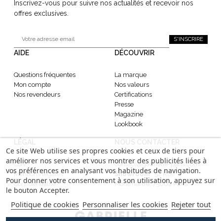
Inscrivez-vous pour suivre nos actualités et recevoir nos
offres exclusives.
S'INSCRIRE
AIDE
DÉCOUVRIR
Questions fréquentes
La marque
Mon compte
Nos valeurs
Nos revendeurs
Certifications
Presse
Magazine
Lookbook
LÉGAL
NOUS CONTACTER
Ce site Web utilise ses propres cookies et ceux de tiers pour
améliorer nos services et vous montrer des publicités liées à
CGV
contact@gabrielle-paris.com
vos préférences en analysant vos habitudes de navigation.
Mentions légales
Showroom
: 52 Rue
Pour donner votre consentement à son utilisation, appuyez sur
Confidentialité
Montmartre, 75002 Paris
le bouton Accepter.
Politique de cookies
Personnaliser les cookies
Rejeter tout