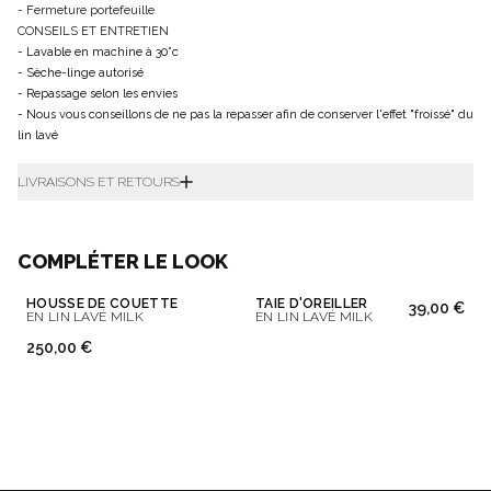
- Fermeture portefeuille
CONSEILS ET ENTRETIEN
- Lavable en machine à 30°c
- Sèche-linge autorisé
- Repassage selon les envies
- Nous vous conseillons de ne pas la repasser afin de conserver l'effet "froissé" du
lin lavé
LIVRAISONS ET RETOURS
COMPLÉTER LE LOOK
HOUSSE DE COUETTE
TAIE D'OREILLER
39,00 €
EN LIN LAVÉ MILK
EN LIN LAVÉ MILK
250,00 €