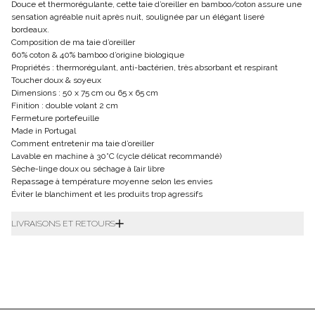
Douce et thermorégulante, cette taie d’oreiller en bamboo/coton assure une
sensation agréable nuit après nuit, soulignée par un élégant liseré
bordeaux.
Composition de ma taie d’oreiller
60% coton & 40% bamboo d’origine biologique
Propriétés : thermorégulant, anti-bactérien, très absorbant et respirant
Toucher doux & soyeux
Dimensions : 50 x 75 cm ou 65 x 65 cm
Finition : double volant 2 cm
Fermeture portefeuille
Made in Portugal
Comment entretenir ma taie d’oreiller
Lavable en machine à 30°C (cycle délicat recommandé)
Sèche-linge doux ou séchage à l’air libre
Repassage à température moyenne selon les envies
Éviter le blanchiment et les produits trop agressifs
LIVRAISONS ET RETOURS