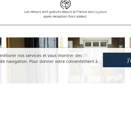
Les retours sont gratuits depuis la France sous 14 jours
après réception (hors soldes).
améliorer nos services et vous montrer des
J
s de navigation. Pour donner votre consentement à
AIDE
DÉCOUVRIR
s
Questions fréquentes
La marque
Mon compte
Nos valeurs