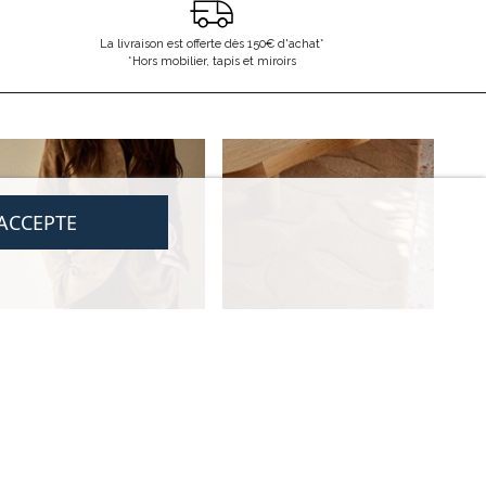
La livraison est offerte dès 150€ d'achat*
*Hors mobilier, tapis et miroirs
'ACCEPTE
LÉGAL
NOUS CONTACTER
CGV
contact@gabrielle-paris.com
Mentions légales
Showroom
: 52 Rue