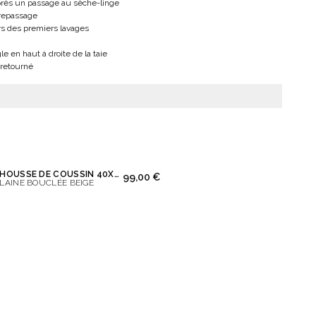
après un passage au sèche-linge
 repassage
rs des premiers lavages
le en haut à droite de la taie
e retourné
HOUSSE DE COUSSIN 40X65 CM
99,00 €
LAINE BOUCLÉE BEIGE