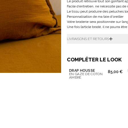
Le produit retrouve tout son gonflant 
Facile d’entretien, ne nécessite pas de
Le tissu peut produire des peluches lo
Personnalisation de ma taie d'oreiller
Votre broderie sera positionnée sur l’ang
Une fois l’article brodé, il ne pourra êtr
LIVRAISONS ET RETOURS
COMPLÉTER LE LOOK
DRAP HOUSSE
85,00 €
EN GAZE DE COTON
AMBRE