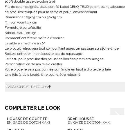
100% double gaze de coton lavé
Fils de coton peignés, tissu certifié Label OEKO-TEX® garantissant l'absence
de produits toxiques pour le corps et pour l'environnement
Dimensions : 65x65 cm ou 50x75 cm
Finition volant 1,5 cm
Fermeture portefeuille
Fabriqué au Portugal
Comment entretenir ma taie d'oreiller
Lavable en machine à 40°
Le produit retrouvera tout son gonflant après un passage au sèche-linge
Facile d’entretien, ne nécessite pas de repassage
Le tissu peut produire des peluches lors des premiers lavages
Personnalisation de ma taie d'oreiller
Votre broderie sera positionnée sur l’angle en haut à droite de la taie
Une fois l’article brodé, il ne pourra être retourné
LIVRAISONS ET RETOURS
COMPLÉTER LE LOOK
HOUSSE DE COUETTE
DRAP HOUSSE
EN GAZE DE COTON KAKI
EN GAZE DE COTON KAKI