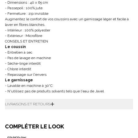
- Dimensions : 40 x 65 cm
- Passepoil : 100% jute
- Fermeture : zip invisible
Augmentez le confort de vos coussins avec un garnissage léger et facile à
laver en fibres blanches.
- Intérieur : 100% polyester
- Extérieur : Microfibre
CONSEILS ET ENTRETIEN
Le coussin
- Entretien à sec
- Pas de lavage en machine
- Sèche-linge interdit
- Chlore interdit
- Repassage sur l'envers
Le garnissage
- Lavable en machine à 30°C
- N'utilisez pas de produits solvants tels que l'eau de Javel
LIVRAISONS ET RETOURS
COMPLÉTER LE LOOK