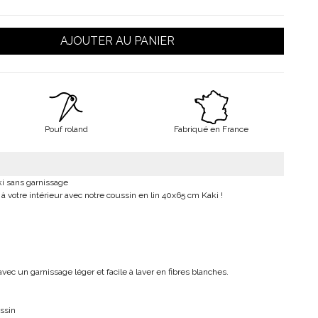
AJOUTER AU PANIER
Pouf roland
Fabriqué en France
i sans garnissage
à votre intérieur avec notre coussin en lin 40x65 cm Kaki !
ec un garnissage léger et facile à laver en fibres blanches.
ssin