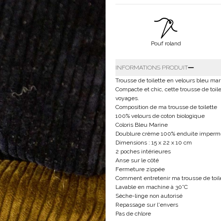
Pouf roland
INFORMATIONS PRODUIT
Trousse de toilette en velours bleu mar
Compacte et chic, cette trousse de toil
voyages.
Composition de ma trousse de toilette
100% velours de coton biologique
Coloris Bleu Marine
Doublure crème 100% enduite imperm
Dimensions : 15 x 22 x 10 cm
2 poches intérieures
Anse sur le côté
Fermeture zippée
Comment entretenir ma trousse de toil
Lavable en machine à 30°C
Sèche-linge non autorisé
Repassage sur l'envers
Pas de chlore