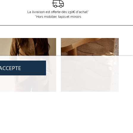
La livraison est offerte dès 150€ d'achat*
*Hors mobilier, tapis et miroirs
'ACCEPTE
LÉGAL
NOUS CONTACTER
CGV
contact@gabrielle-paris.com
Mentions légales
Showroom
: 52 Rue