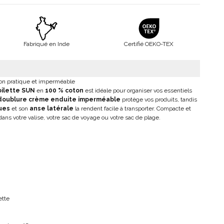
Fabriqué en Inde
Certifié OEKO-TEX
ton pratique et imperméable
oilette SUN
en
100 % coton
est idéale pour organiser vos essentiels
doublure crème enduite imperméable
protège vos produits, tandis
ues
et son
anse latérale
la rendent facile à transporter. Compacte et
 dans votre valise, votre sac de voyage ou votre sac de plage.
ette