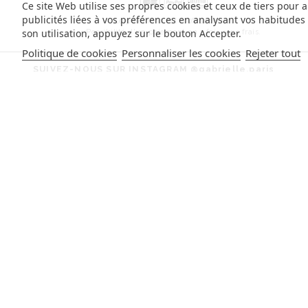
Ce site Web utilise ses propres cookies et ceux de tiers pour 
publicités liées à vos préférences en analysant vos habitude
Le paiement est 100% sécurisé.
son utilisation, appuyez sur le bouton Accepter.
Possibilité d'un paiement en 3 fois sans frais.
Politique de cookies
Personnaliser les cookies
Rejeter tout
SUIVEZ-NOUS SUR INSTAGRAM
@gabrielle.paris
INSCRIVEZ-VOUS À LA NEWSLETTER
Inscrivez-vous pour suivre nos actualités et recevoir nos offre
exclusives.
S'INSCR