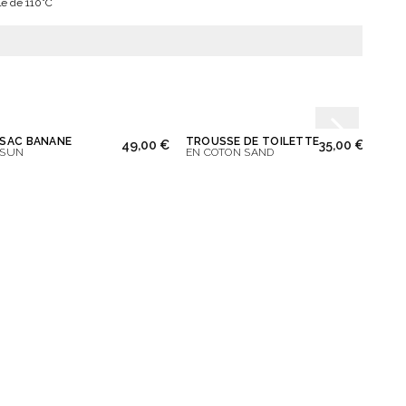
e de 110°C
SAC BANANE
TROUSSE DE TOILETTE
CHOU
49,00 €
35,00 €
SUN
EN COTON SAND
SAND