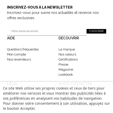
INSCRIVEZ-VOUS À LA NEWSLETTER
Inscrivez-vous pour suivre nos actualités et recevoir nos
offres exclusives.
S'INSCRIRE
AIDE
DÉCOUVRIR
Questions fréquentes
La marque
Mon compte
Nos valeurs
Nos revendeurs
Certifications
Presse
Magazine
Lookbook
LÉGAL
NOUS CONTACTER
Ce site Web utilise ses propres cookies et ceux de tiers pour
améliorer nos services et vous montrer des publicités liées à
CGV
contact@gabrielle-paris.com
vos préférences en analysant vos habitudes de navigation.
Mentions légales
Showroom
: 52 Rue
Pour donner votre consentement à son utilisation, appuyez sur
Confidentialité
Montmartre, 75002 Paris
le bouton Accepter.