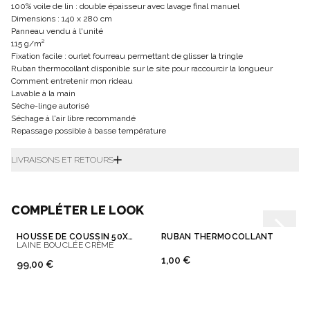
100% voile de lin : double épaisseur avec lavage final manuel
Dimensions : 140 x 280 cm
Panneau vendu à l'unité
115 g/m²
Fixation facile : ourlet fourreau permettant de glisser la tringle
Ruban thermocollant disponible sur le site pour raccourcir la longueur
Comment entretenir mon rideau
Lavable à la main
Sèche-linge autorisé
Séchage à l'air libre recommandé
Repassage possible à basse température
LIVRAISONS ET RETOURS
COMPLÉTER LE LOOK
HOUSSE DE COUSSIN 50X50 CM
RUBAN THERMOCOLLANT
LAINE BOUCLÉE CRÈME
1,00 €
99,00 €