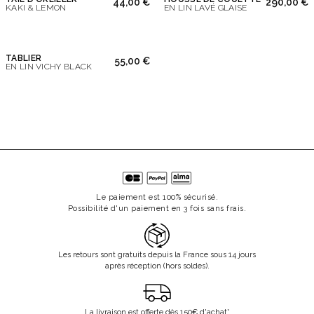
44,00 €
290,00 €
KAKI & LEMON
EN LIN LAVÉ GLAISE
TABLIER
55,00 €
EN LIN VICHY BLACK
Le paiement est 100% sécurisé.
Possibilité d'un paiement en 3 fois sans frais.
Les retours sont gratuits depuis la France sous 14 jours
après réception (hors soldes).
La livraison est offerte dès 150€ d'achat*