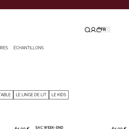
FR
IRES
ÉCHANTILLONS
TABLE
LE LINGE DE LIT
LE KIDS
SAC WEEK-END
65,00 €
65,00 €