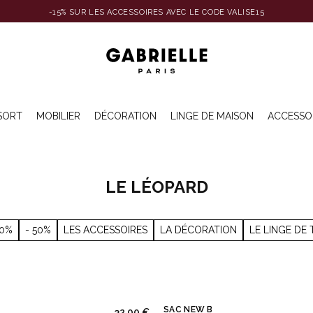
-15% SUR LES ACCESSOIRES AVEC LE CODE VALISE15
SORT
MOBILIER
DÉCORATION
LINGE DE MAISON
ACCESSO
LE LÉOPARD
40%
- 50%
LES ACCESSOIRES
LA DÉCORATION
LE LINGE DE 
SAC NEW B
32,00 €