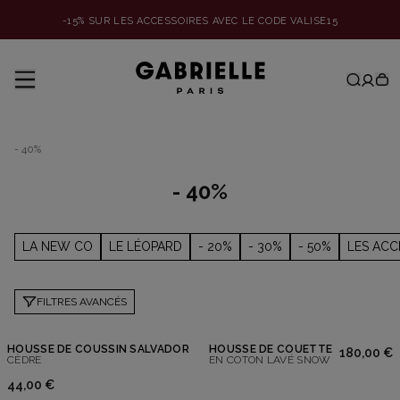
-15% SUR LES ACCESSOIRES AVEC LE CODE VALISE15
- 40%
- 40%
LA NEW CO
LE LÉOPARD
- 20%
- 30%
- 50%
LES ACC
FILTRES AVANCÉS
HOUSSE DE COUSSIN SALVADOR
HOUSSE DE COUETTE
180,00 €
CÈDRE
EN COTON LAVÉ SNOW
44,00 €