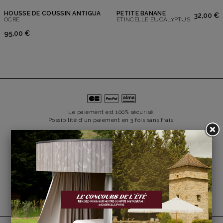
HOUSSE DE COUSSIN ANTIGUA
PETITE BANANE
32,00 €
OCRE
ETINCELLE EUCALYPTUS
95,00 €
Le paiement est 100% sécurisé.
Possibilité d'un paiement en 3 fois sans frais.
Les retours sont gratuits depuis la France sous 14 jours
après réception (hors soldes).
La livraison est offerte dès 150€ d'achat*
*Hors mobilier, tapis et miroirs