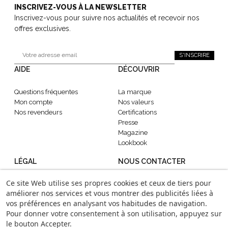
INSCRIVEZ-VOUS À LA NEWSLETTER
Inscrivez-vous pour suivre nos actualités et recevoir nos
offres exclusives.
S'INSCRIRE
AIDE
DÉCOUVRIR
Questions fréquentes
La marque
Mon compte
Nos valeurs
Nos revendeurs
Certifications
Presse
Magazine
Lookbook
LÉGAL
NOUS CONTACTER
Ce site Web utilise ses propres cookies et ceux de tiers pour
CGV
contact@gabrielle-paris.com
améliorer nos services et vous montrer des publicités liées à
Mentions légales
Showroom
: 52 Rue
vos préférences en analysant vos habitudes de navigation.
Confidentialité
Montmartre, 75002 Paris
Pour donner votre consentement à son utilisation, appuyez sur
le bouton Accepter.