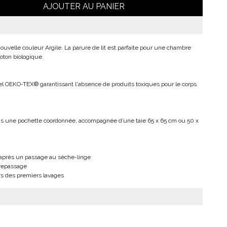
AJOUTER AU PANIER
nouvelle couleur Argile. La parure de lit est parfaite pour une chambre
oton biologique.
abel OEKO-TEX® garantissant l'absence de produits toxiques pour le corps
s une pochette coordonnée, accompagnée d’une taie 65 x 65 cm ou 50 x
t après un passage au sèche-linge
 repassage
rs des premiers lavages