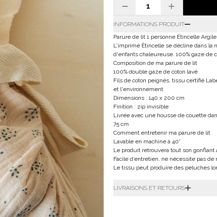
INFORMATIONS PRODUIT
Parure de lit 1 personne Étincelle Argile
L'imprimé Étincelle se décline dans la 
d'enfants chaleureuse. 100% gaze de c
Composition de ma parure de lit
100% double gaze de coton lavé
Fils de coton peignés, tissu certifié L
et l'environnement
Dimensions : 140 x 200 cm
Finition : zip invisible
Livrée avec une housse de couette dan
75 cm
Comment entretenir ma parure de lit
Lavable en machine à 40°
Le produit retrouvera tout son gonflan
Facile d’entretien, ne nécessite pas de
Le tissu peut produire des peluches lo
LIVRAISONS ET RETOURS