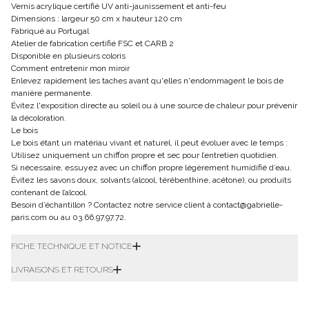
Vernis acrylique certifié UV anti-jaunissement et anti-feu
Dimensions : largeur 50 cm x hauteur 120 cm
Fabriqué au Portugal
Atelier de fabrication certifié FSC et CARB 2
Disponible en plusieurs coloris
Comment entretenir mon miroir
Enlevez rapidement les taches avant qu'elles n'endommagent le bois de
manière permanente.
Évitez l'exposition directe au soleil ou à une source de chaleur pour prévenir
la décoloration.
Le bois
Le bois étant un matériau vivant et naturel, il peut évoluer avec le temps :
Utilisez uniquement un chiffon propre et sec pour l’entretien quotidien.
Si nécessaire, essuyez avec un chiffon propre légèrement humidifié d’eau.
Évitez les savons doux, solvants (alcool, térébenthine, acétone), ou produits
contenant de l’alcool.
Besoin d’échantillon ? Contactez notre service client à
contact@gabrielle-
paris.com
ou au
03.66.97.97.72
.
FICHE TECHNIQUE ET NOTICE
LIVRAISONS ET RETOURS