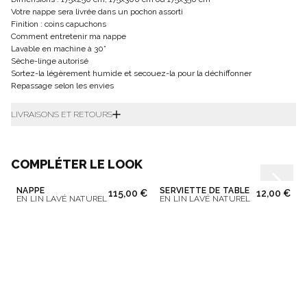
Votre nappe sera livrée dans un pochon assorti
Finition : coins capuchons
Comment entretenir ma nappe
Lavable en machine à 30°
Sèche-linge autorisé
Sortez-la légèrement humide et secouez-la pour la déchiffonner
Repassage selon les envies
LIVRAISONS ET RETOURS
COMPLÉTER LE LOOK
NAPPE
SERVIETTE DE TABLE
115,00 €
12,00 €
EN LIN LAVÉ NATUREL
EN LIN LAVÉ NATUREL