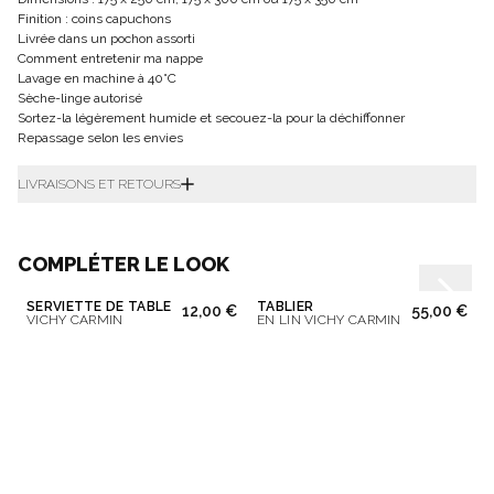
Finition : coins capuchons
Livrée dans un pochon assorti
Comment entretenir ma nappe
Lavage en machine à 40°C
Sèche-linge autorisé
Sortez-la légèrement humide et secouez-la pour la déchiffonner
Repassage selon les envies
LIVRAISONS ET RETOURS
COMPLÉTER LE LOOK
SERVIETTE DE TABLE
TABLIER
12,00 €
55,00 €
VICHY CARMIN
EN LIN VICHY CARMIN