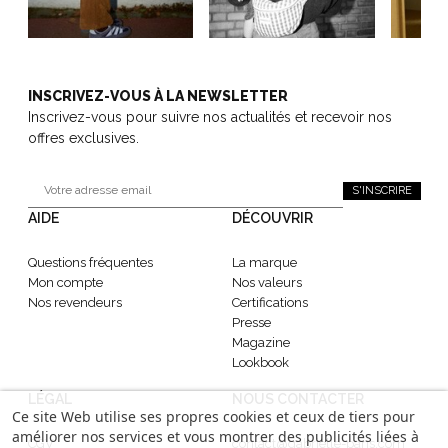
INSCRIVEZ-VOUS À LA NEWSLETTER
Inscrivez-vous pour suivre nos actualités et recevoir nos
offres exclusives.
S'INSCRIRE
AIDE
DÉCOUVRIR
Questions fréquentes
La marque
Mon compte
Nos valeurs
Nos revendeurs
Certifications
Presse
Magazine
Lookbook
LÉGAL
NOUS CONTACTER
Ce site Web utilise ses propres cookies et ceux de tiers pour
améliorer nos services et vous montrer des publicités liées à
CGV
contact@gabrielle-paris.com