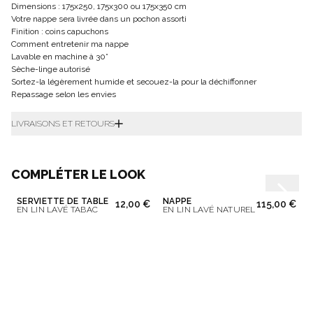
Dimensions : 175x250, 175x300 ou 175x350 cm
Votre nappe sera livrée dans un pochon assorti
Finition : coins capuchons
Comment entretenir ma nappe
Lavable en machine à 30°
Sèche-linge autorisé
Sortez-la légèrement humide et secouez-la pour la déchiffonner
Repassage selon les envies
LIVRAISONS ET RETOURS
COMPLÉTER LE LOOK
SERVIETTE DE TABLE
NAPPE
12,00 €
115,00 €
EN LIN LAVÉ TABAC
EN LIN LAVÉ NATUREL